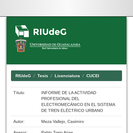
Skip
navigation
RIUdeG
Tesis
Licenciatura
CUCEI
Título:
INFORME DE LA ACTIVIDAD
PROFESIONAL DEL
ELECTROMECÁNICO EN EL SISTEMA
DE TREN ELÉCTRICO URBANO
Autor:
Meza Vallejo, Casimiro
Asesor:
Pablo Trejo Arias