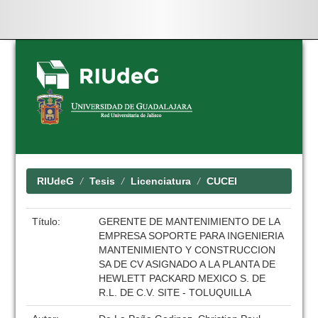
Skip
navigation
RIUdeG
Tesis
Licenciatura
CUCEI
Título:
GERENTE DE MANTENIMIENTO DE LA
EMPRESA SOPORTE PARA INGENIERIA
MANTENIMIENTO Y CONSTRUCCION
SA DE CV ASIGNADO A LA PLANTA DE
HEWLETT PACKARD MEXICO S. DE
R.L. DE C.V. SITE - TOLUQUILLA