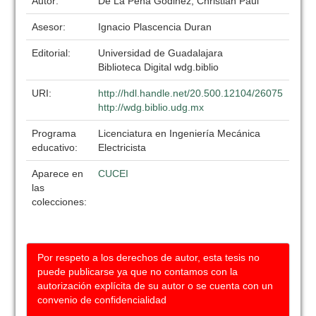
Autor:
De La Peña Godinez, Christian Paul
Asesor:
Ignacio Plascencia Duran
Editorial:
Universidad de Guadalajara
Biblioteca Digital wdg.biblio
URI:
http://hdl.handle.net/20.500.12104/26075
http://wdg.biblio.udg.mx
Programa
Licenciatura en Ingeniería Mecánica
educativo:
Electricista
Aparece en
CUCEI
las
colecciones:
Por respeto a los derechos de autor, esta tesis no
puede publicarse ya que no contamos con la
autorización explícita de su autor o se cuenta con un
convenio de confidencialidad