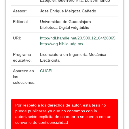
Ezequiel; Guerrero Nila, Luis Armando
Asesor:
Jose Enrique Melgoza Cañedo
Editorial:
Universidad de Guadalajara
Biblioteca Digital wdg.biblio
URI:
http://hdl.handle.net/20.500.12104/26065
http://wdg.biblio.udg.mx
Programa
Licenciatura en Ingeniería Mecánica
educativo:
Electricista
Aparece en
CUCEI
las
colecciones:
Por respeto a los derechos de autor, esta tesis no
puede publicarse ya que no contamos con la
autorización explícita de su autor o se cuenta con un
convenio de confidencialidad