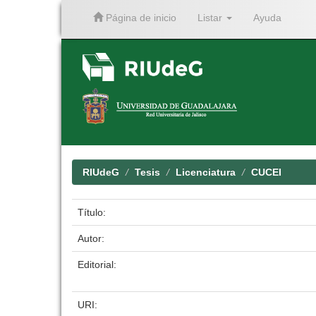
Página de inicio
Listar
Ayuda
Skip
navigation
RIUdeG
Tesis
Licenciatura
CUCEI
Título:
Autor:
Editorial:
URI: