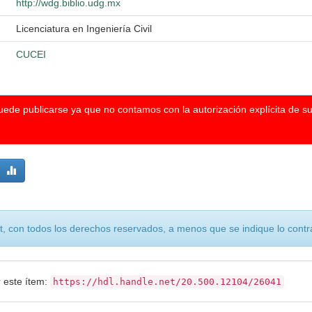
http://wdg.biblio.udg.mx
Licenciatura en Ingeniería Civil
CUCEI
puede publicarse ya que no contamos con la autorización explícita de s
, con todos los derechos reservados, a menos que se indique lo contra
r este ítem:
https://hdl.handle.net/20.500.12104/26041