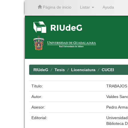
Página de inicio
Listar
Ayuda
Skip
navigation
RIUdeG
Tesis
Licenciatura
CUCEI
Título:
TRABAJOS 
Autor:
Valdes Sanc
Asesor:
Pedro Arma
Editorial:
Universidad
Biblioteca D