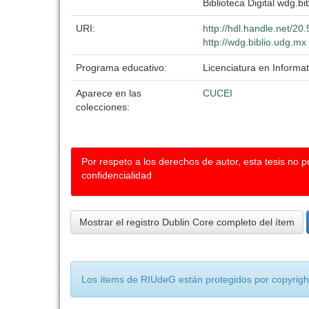
Biblioteca Digital wdg.bib
URI:
http://hdl.handle.net/2
http://wdg.biblio.udg.mx
Programa educativo:
Licenciatura en Informat
Aparece en las
CUCEI
colecciones:
Por respeto a los derechos de autor, esta tesis no 
confidencialidad
Mostrar el registro Dublin Core completo del ítem
Los ítems de RIUdeG están protegidos por copyright