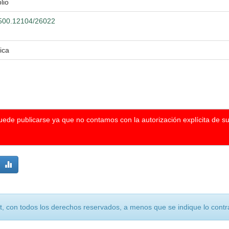
lio
0.500.12104/26022
ica
puede publicarse ya que no contamos con la autorización explícita de s
, con todos los derechos reservados, a menos que se indique lo contra