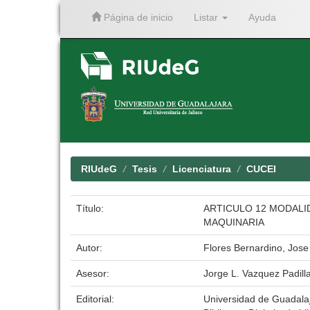
Página de inicio
Listar
Ayuda
Skip
navigation
RIUdeG
Tesis
Licenciatura
CUCEI
Título:
ARTICULO 12 MODALI
MAQUINARIA
Autor:
Flores Bernardino, Jose
Asesor:
Jorge L. Vazquez Padill
Editorial:
Universidad de Guadala