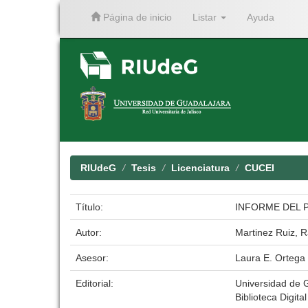
Página de inicio
Listar
Ayuda
Skip
navigation
RIUdeG
Tesis
Licenciatura
CUCEI
Título:
INFORME DEL 
Autor:
Martinez Ruiz,
Asesor:
Laura E. Ortega
Editorial:
Universidad de 
Biblioteca Digita