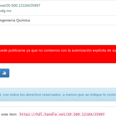
e.net/20.500.12104/25997
o.udg.mx
Ingeniería Química
puede publicarse ya que no contamos con la autorización explícita de s
, con todos los derechos reservados, a menos que se indique lo contra
r este ítem:
https://hdl.handle.net/20.500.12104/25997