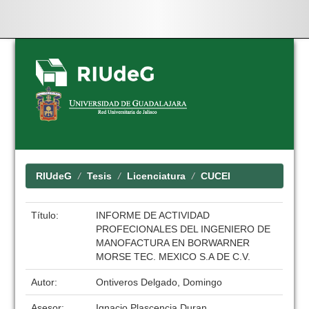
Skip
navigation
RIUdeG
Tesis
Licenciatura
CUCEI
Título:
INFORME DE ACTIVIDAD
PROFECIONALES DEL INGENIERO DE
MANOFACTURA EN BORWARNER
MORSE TEC. MEXICO S.A DE C.V.
Autor:
Ontiveros Delgado, Domingo
Asesor:
Ignacio Plascencia Duran