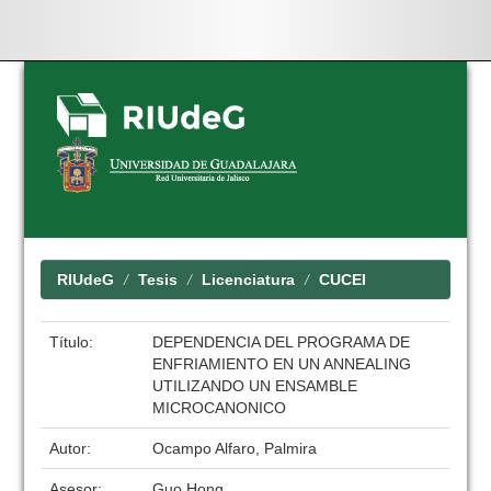
Skip
navigation
RIUdeG
Tesis
Licenciatura
CUCEI
Título:
DEPENDENCIA DEL PROGRAMA DE
ENFRIAMIENTO EN UN ANNEALING
UTILIZANDO UN ENSAMBLE
MICROCANONICO
Autor:
Ocampo Alfaro, Palmira
Asesor:
Guo Hong