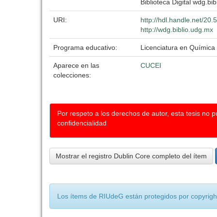
Biblioteca Digital wdg.bib
URI:
http://hdl.handle.net/20
http://wdg.biblio.udg.mx
Programa educativo:
Licenciatura en Química
Aparece en las
CUCEI
colecciones:
Por respeto a los derechos de autor, esta tesis no 
confidencialidad
Mostrar el registro Dublin Core completo del ítem
Los ítems de RIUdeG están protegidos por copyright