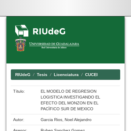
Skip
navigation
RIUdeG
Tesis
Licenciatura
CUCEI
Título:
EL MODELO DE REGRESION
LOGISTICA INVESTIGANDO EL
EFECTO DEL MONZON EN EL
PACÌFICO SUR DE MEXICO
Autor:
Garcia Rios, Noel Alejandro
Asesor:
Ruben Sanchez Gomez