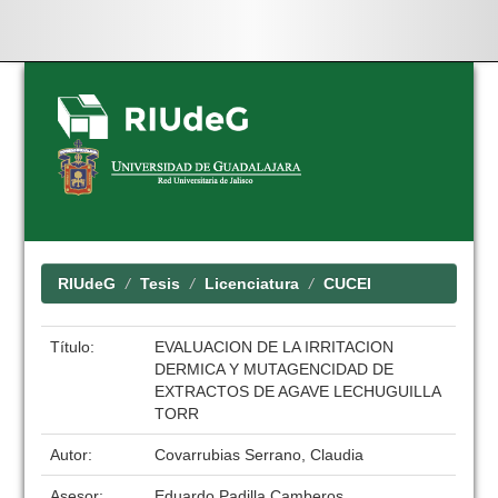
Skip
navigation
RIUdeG
Tesis
Licenciatura
CUCEI
Título:
EVALUACION DE LA IRRITACION
DERMICA Y MUTAGENCIDAD DE
EXTRACTOS DE AGAVE LECHUGUILLA
TORR
Autor:
Covarrubias Serrano, Claudia
Asesor:
Eduardo Padilla Camberos