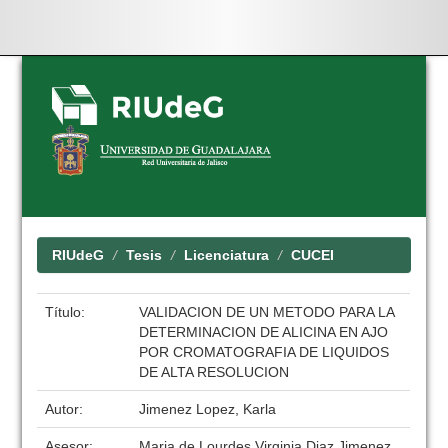
Skip
navigation
RIUdeG
Tesis
Licenciatura
CUCEI
Título:
VALIDACION DE UN METODO PARA LA
DETERMINACION DE ALICINA EN AJO
POR CROMATOGRAFIA DE LIQUIDOS
DE ALTA RESOLUCION
Autor:
Jimenez Lopez, Karla
Asesor:
Maria de Lourdes Virginia Diaz Jimenez