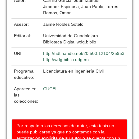
Autor:
Carrillo Garcia, Juan Manuel
Jimenez Espinosa, Juan Pablo; Torres
Ramos, Omar
Asesor:
Jaime Robles Sotelo
Editorial:
Universidad de Guadalajara
Biblioteca Digital wdg.biblio
URI:
http://hdl.handle.net/20.500.12104/25953
http://wdg.biblio.udg.mx
Programa
Licenciatura en Ingeniería Civil
educativo:
Aparece en
CUCEI
las
colecciones:
Por respeto a los derechos de autor, esta tesis no
puede publicarse ya que no contamos con la
autorización explícita de su autor o se cuenta con un