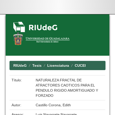
Skip
navigation
RIUdeG
Tesis
Licenciatura
CUCEI
Título:
NATURALEZA FRACTAL DE
ATRACTORES CAOTICOS PARA EL
PENDULO RIGIDO AMORTIGUADO Y
FORZADO
Autor:
Castillo Corona, Edith
Asesor:
Luis Navarrete Navarrete