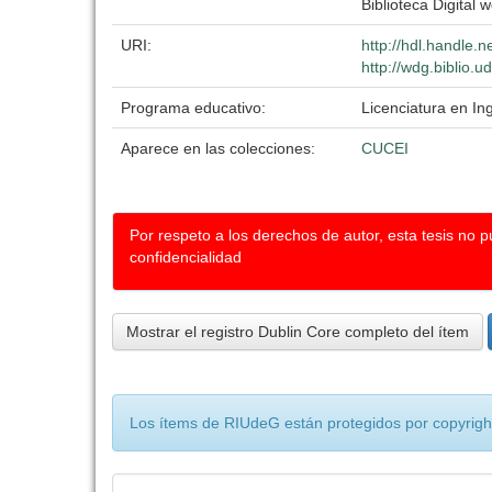
Biblioteca Digital w
URI:
http://hdl.handle.
http://wdg.biblio.u
Programa educativo:
Licenciatura en Ing
Aparece en las colecciones:
CUCEI
Por respeto a los derechos de autor, esta tesis no 
confidencialidad
Mostrar el registro Dublin Core completo del ítem
Los ítems de RIUdeG están protegidos por copyright