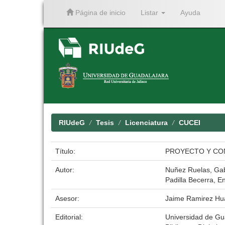
Página de inicio
Listar
Ayuda
Skip
navigation
RIUdeG
Tesis
Licenciatura
CUCEI
Título:
PROYECTO Y CON
Autor:
Nuñez Ruelas, Gabr
Padilla Becerra, En
Asesor:
Jaime Ramirez Hu
Editorial:
Universidad de Gu