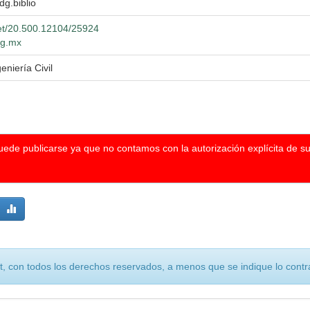
dg.biblio
net/20.500.12104/25924
dg.mx
eniería Civil
puede publicarse ya que no contamos con la autorización explícita de s
, con todos los derechos reservados, a menos que se indique lo contra