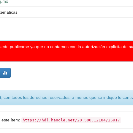
dg.mx
temáticas
puede publicarse ya que no contamos con la autorización explícita de s
, con todos los derechos reservados, a menos que se indique lo contra
r este ítem:
https://hdl.handle.net/20.500.12104/25917