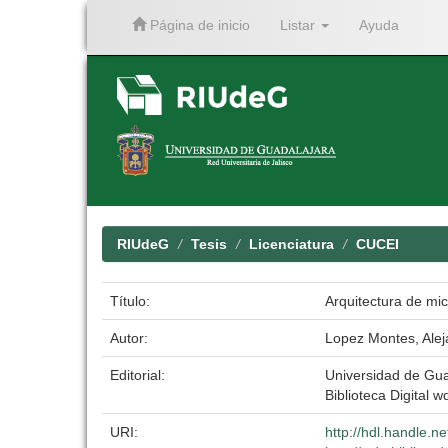
Página de inicio
Listar
Ayuda
Skip
navigation
RIUdeG
Tesis
Licenciatura
CUCEI
Título:
Arquitectura de mi
Autor:
Lopez Montes, Alej
Editorial:
Universidad de Gua
Biblioteca Digital w
URI:
http://hdl.handle.