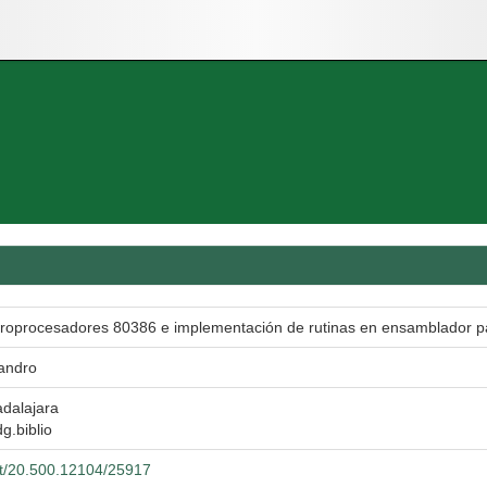
croprocesadores 80386 e implementación de rutinas en ensamblador par
andro
dalajara
dg.biblio
net/20.500.12104/25917