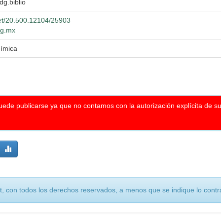
dg.biblio
net/20.500.12104/25903
dg.mx
uímica
puede publicarse ya que no contamos con la autorización explícita de s
, con todos los derechos reservados, a menos que se indique lo contra