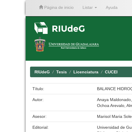
Página de inicio
Listar
Ayuda
Skip
navigation
RIUdeG
Tesis
Licenciatura
CUCEI
Título:
BALANCE HIDROQ
Autor:
Anaya Maldonado,
Ochoa Arevalo, Al
Asesor:
Marisol Maria Sol
Editorial:
Universidad de Gu