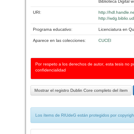
Biblioteca Digital w
URI:
http://hdl.handle.
http://wdg.biblio.u
Programa educativo:
Licenciatura en Q
Aparece en las colecciones:
CUCEI
Por respeto a los derechos de autor, esta tesis no 
confidencialidad
Mostrar el registro Dublin Core completo del ítem
Los ítems de RIUdeG están protegidos por copyright