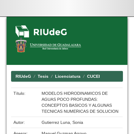
Skip
navigation
RIUdeG
Tesis
Licenciatura
CUCEI
Título:
MODELOS HIDRODINAMICOS DE
AGUAS POCO PROFUNDAS:
CONCEPTOS BASICOS Y ALGUNAS
TECNICAS NUMERICAS DE SOLUCION
Autor:
Gutierrez Luna, Sonia
Asesor:
Manuel Guzman Arroyo