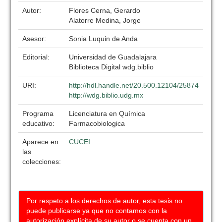
Autor:
Flores Cerna, Gerardo
Alatorre Medina, Jorge
Asesor:
Sonia Luquin de Anda
Editorial:
Universidad de Guadalajara
Biblioteca Digital wdg.biblio
URI:
http://hdl.handle.net/20.500.12104/25874
http://wdg.biblio.udg.mx
Programa
Licenciatura en Química
educativo:
Farmacobiologica
Aparece en
CUCEI
las
colecciones:
Por respeto a los derechos de autor, esta tesis no
puede publicarse ya que no contamos con la
autorización explícita de su autor o se cuenta con un