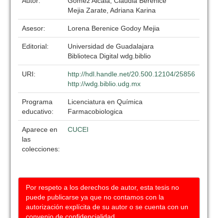
Autor:
Gómez Alcalá, Claudia Berenice
Mejia Zarate, Adriana Karina
Asesor:
Lorena Berenice Godoy Mejia
Editorial:
Universidad de Guadalajara
Biblioteca Digital wdg.biblio
URI:
http://hdl.handle.net/20.500.12104/25856
http://wdg.biblio.udg.mx
Programa
Licenciatura en Química
educativo:
Farmacobiologica
Aparece en
CUCEI
las
colecciones:
Por respeto a los derechos de autor, esta tesis no
puede publicarse ya que no contamos con la
autorización explícita de su autor o se cuenta con un
convenio de confidencialidad