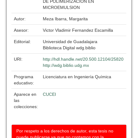
DE POLIMERIZACION EN
MICROEMULSION
Autor:
Meza Ibarra, Margarita
Asesor:
Victor Vladimir Fernandez Escamilla
Editorial:
Universidad de Guadalajara
Biblioteca Digital wdg.biblio
URI:
http://hdl.handle.net/20.500.12104/25820
http://wdg.biblio.udg.mx
Programa
Licenciatura en Ingeniería Química
educativo:
Aparece en
CUCEI
las
colecciones:
Por respeto a los derechos de autor, esta tesis no
puede publicarse ya que no contamos con la