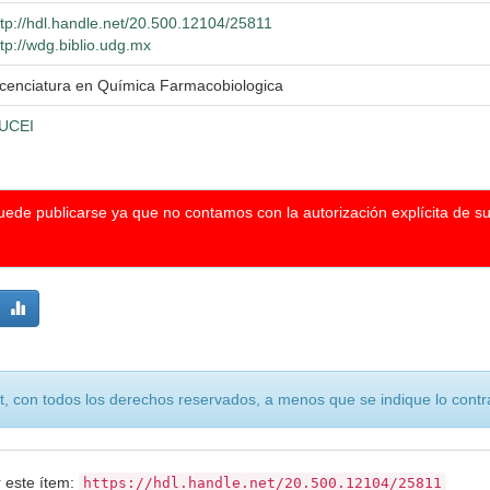
ttp://hdl.handle.net/20.500.12104/25811
ttp://wdg.biblio.udg.mx
icenciatura en Química Farmacobiologica
UCEI
puede publicarse ya que no contamos con la autorización explícita de s
, con todos los derechos reservados, a menos que se indique lo contra
r este ítem:
https://hdl.handle.net/20.500.12104/25811