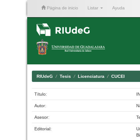
Página de inicio
Listar
Ayuda
Skip
navigation
RIUdeG
Tesis
Licenciatura
CUCEI
Título:
I
Autor:
N
Asesor:
T
Editorial:
U
Bi