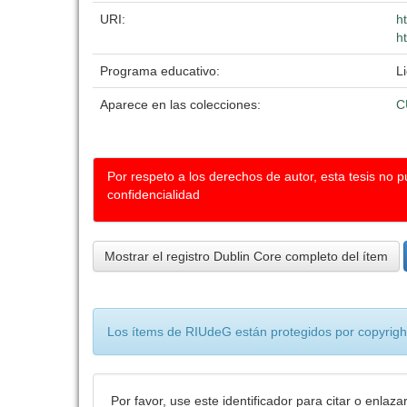
URI:
h
h
Programa educativo:
L
Aparece en las colecciones:
C
Por respeto a los derechos de autor, esta tesis no 
confidencialidad
Mostrar el registro Dublin Core completo del ítem
Los ítems de RIUdeG están protegidos por copyright
Por favor, use este identificador para citar o enlaza