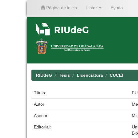
Página de inicio
Listar
Ayuda
Skip
navigation
RIUdeG
Tesis
Licenciatura
CUCEI
Título:
FU
Autor:
Me
Asesor:
Mi
Editorial:
Un
Bib