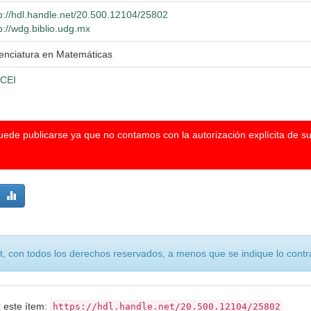
p://hdl.handle.net/20.500.12104/25802
p://wdg.biblio.udg.mx
cenciatura en Matemáticas
CEI
puede publicarse ya que no contamos con la autorización explícita de s
, con todos los derechos reservados, a menos que se indique lo contra
r este ítem:
https://hdl.handle.net/20.500.12104/25802