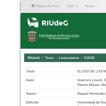
Página de inicio
Listar
Ayuda
Skip
navigation
RIUdeG
Tesis
Licenciatura
CUCEI
Título:
EL USO DE LOS 
Autor:
Guerrero Lizardi, 
Ramos Macias, Mar
Asesor:
Raquel Hernandez
Editorial:
Universidad de Gu