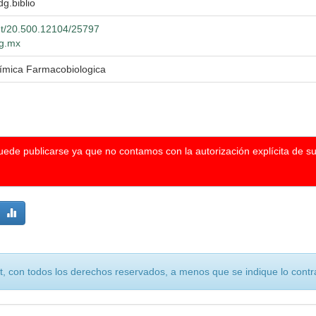
dg.biblio
net/20.500.12104/25797
dg.mx
uímica Farmacobiologica
puede publicarse ya que no contamos con la autorización explícita de s
, con todos los derechos reservados, a menos que se indique lo contra