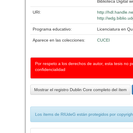
Biblioteca Digital w
URI:
http://hdl.handle.
http://wdg.biblio.u
Programa educativo:
Licenciatura en Q
Aparece en las colecciones:
CUCEI
Por respeto a los derechos de autor, esta tesis no 
confidencialidad
Mostrar el registro Dublin Core completo del ítem
Los ítems de RIUdeG están protegidos por copyright