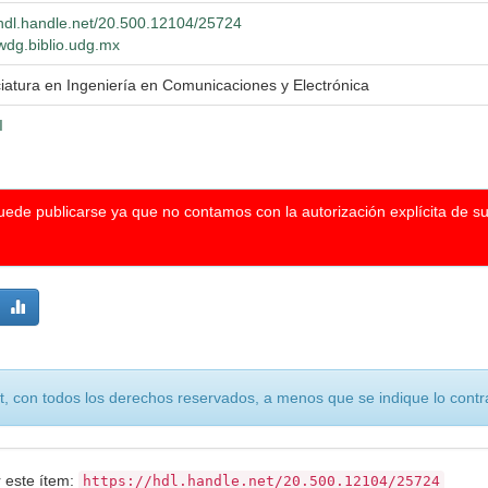
/hdl.handle.net/20.500.12104/25724
/wdg.biblio.udg.mx
iatura en Ingeniería en Comunicaciones y Electrónica
I
puede publicarse ya que no contamos con la autorización explícita de s
, con todos los derechos reservados, a menos que se indique lo contra
r este ítem:
https://hdl.handle.net/20.500.12104/25724