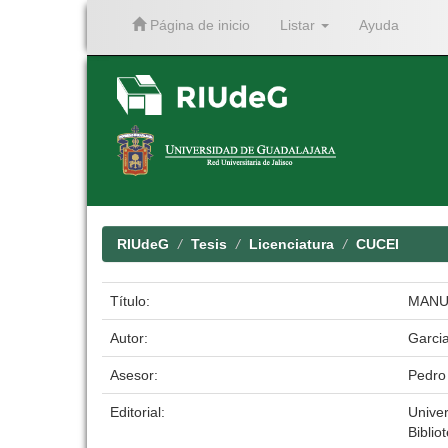
Página de inicio
Listar
Ayuda
Skip
navigation
RIUdeG
Tesis
Licenciatura
CUCEI
Título:
MANU
Autor:
Garci
Asesor:
Pedro
Editorial:
Unive
Biblio