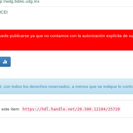
tp://wdg.biblio.udg.mx
UCEI
puede publicarse ya que no contamos con la autorización explícita de s
, con todos los derechos reservados, a menos que se indique lo contra
r este ítem:
https://hdl.handle.net/20.500.12104/25720