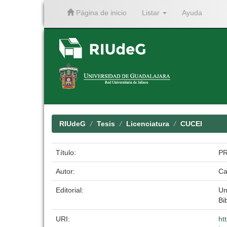
Página de inicio
Listar
Ayuda
Skip
navigation
RIUdeG
Tesis
Licenciatura
CUCEI
Título:
P
Autor:
Ca
Editorial:
Un
Bi
URI:
ht