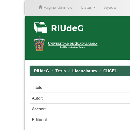
Página de inicio
Listar
Ayuda
Skip
navigation
RIUdeG
Tesis
Licenciatura
CUCEI
Título:
Autor:
Asesor:
Editorial: