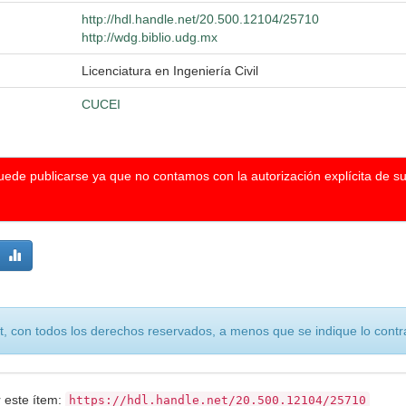
http://hdl.handle.net/20.500.12104/25710
http://wdg.biblio.udg.mx
Licenciatura en Ingeniería Civil
CUCEI
puede publicarse ya que no contamos con la autorización explícita de s
, con todos los derechos reservados, a menos que se indique lo contra
r este ítem:
https://hdl.handle.net/20.500.12104/25710