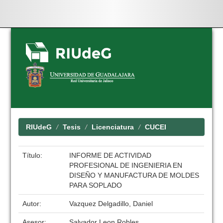
Skip
navigation
RIUdeG
Tesis
Licenciatura
CUCEI
Título:
INFORME DE ACTIVIDAD
PROFESIONAL DE INGENIERIA EN
DISEÑO Y MANUFACTURA DE MOLDES
PARA SOPLADO
Autor:
Vazquez Delgadillo, Daniel
Asesor:
Salvador Leon Robles