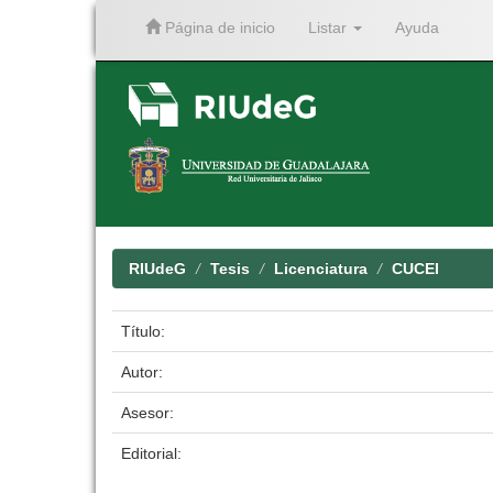
Página de inicio
Listar
Ayuda
Skip
navigation
RIUdeG
Tesis
Licenciatura
CUCEI
Título:
Autor:
Asesor:
Editorial: