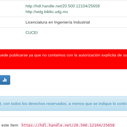
http://hdl.handle.net/20.500.12104/25658
http://wdg.biblio.udg.mx
Licenciatura en Ingeniería Industrial
CUCEI
puede publicarse ya que no contamos con la autorización explícita de s
, con todos los derechos reservados, a menos que se indique lo contra
r este ítem:
https://hdl.handle.net/20.500.12104/25658