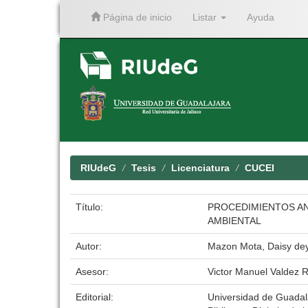
Página de inicio
Listar
Ayuda
Skip
navigation
RIUdeG
Tesis
Licenciatura
CUCEI
Título:
PROCEDIMIENTOS AN
AMBIENTAL
Autor:
Mazon Mota, Daisy de
Asesor:
Victor Manuel Valdez
Editorial:
Universidad de Guadal