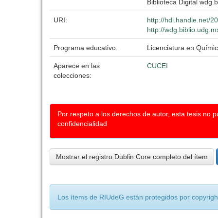
Biblioteca Digital wdg.b
URI:
http://hdl.handle.net/
http://wdg.biblio.udg.m
Programa educativo:
Licenciatura en Quími
Aparece en las
CUCEI
colecciones:
Por respeto a los derechos de autor, esta tesis no 
confidencialidad
Mostrar el registro Dublin Core completo del ítem
Los ítems de RIUdeG están protegidos por copyright