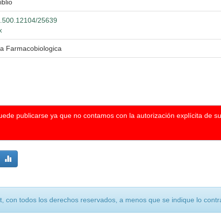
iblio
20.500.12104/25639
x
ca Farmacobiologica
puede publicarse ya que no contamos con la autorización explícita de s
, con todos los derechos reservados, a menos que se indique lo contra