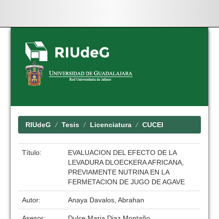
Skip
navigation
RIUdeG
Tesis
Licenciatura
CUCEI
Título:
EVALUACION DEL EFECTO DE LA
LEVADURA DLOECKERA AFRICANA,
PREVIAMENTE NUTRINA EN LA
FERMETACION DE JUGO DE AGAVE
Autor:
Anaya Davalos, Abrahan
Asesor:
Dulce Maria Diaz Montaño