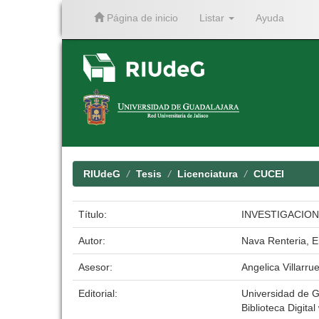
Página de inicio
Listar
Ayuda
Skip
navigation
RIUdeG
Tesis
Licenciatura
CUCEI
Título:
INVESTIGACION
Autor:
Nava Renteria, E
Asesor:
Angelica Villarru
Editorial:
Universidad de G
Biblioteca Digital