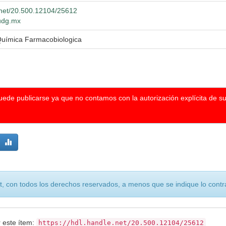
e.net/20.500.12104/25612
.udg.mx
Química Farmacobiologica
puede publicarse ya que no contamos con la autorización explícita de s
, con todos los derechos reservados, a menos que se indique lo contra
r este ítem:
https://hdl.handle.net/20.500.12104/25612