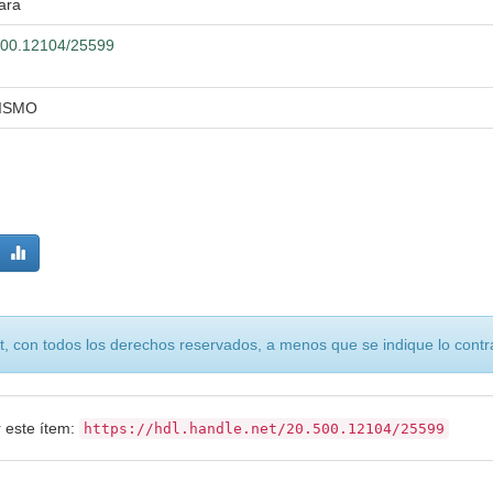
ara
.500.12104/25599
RISMO
, con todos los derechos reservados, a menos que se indique lo contra
r este ítem:
https://hdl.handle.net/20.500.12104/25599