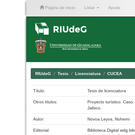
Página de inicio
Listar
Ayuda
Skip
navigation
RIUdeG
Tesis
Licenciatura
CUCEA
Título:
Tesis de licenciatura
Otros títulos:
Proyecto turístico. Caso
Jalisco.
Autor:
Novoa Leyva, Nohemi
Editorial:
Biblioteca Digital wdg.bib