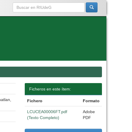
Ficheros en este ítem:
atlan,
Fichero
Formato
LCUCEA00006FT.pdf
Adobe
(Texto Completo)
PDF