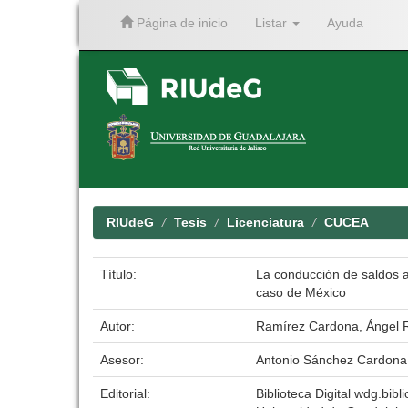
Página de inicio
Listar
Ayuda
Skip
navigation
RIUdeG
Tesis
Licenciatura
CUCEA
Título:
La conducción de saldos a
caso de México
Autor:
Ramírez Cardona, Ángel 
Asesor:
Antonio Sánchez Cardona
Editorial:
Biblioteca Digital wdg.bibli