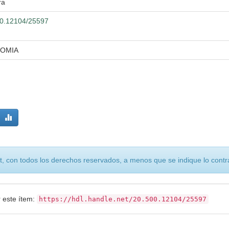
ra
500.12104/25597
NOMIA
, con todos los derechos reservados, a menos que se indique lo contra
r este ítem:
https://hdl.handle.net/20.500.12104/25597