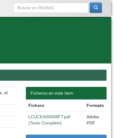
, el
Ficheros en este ítem:
Fichero
Formato
LCUCEA00008FT.pdf
Adobe
(Texto Completo)
PDF