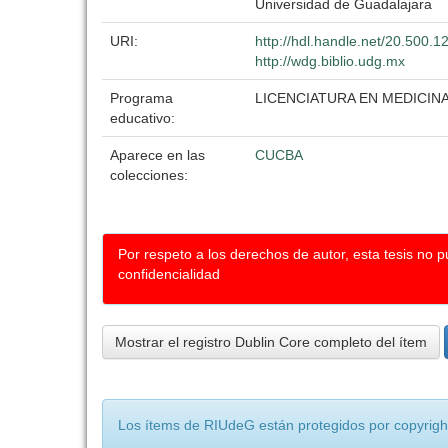
Universidad de Guadalajara
URI:
http://hdl.handle.net/20.500.
http://wdg.biblio.udg.mx
Programa
LICENCIATURA EN MEDICIN
educativo:
Aparece en las
CUCBA
colecciones:
Por respeto a los derechos de autor, esta tesis no 
confidencialidad
Mostrar el registro Dublin Core completo del ítem
Los ítems de RIUdeG están protegidos por copyright