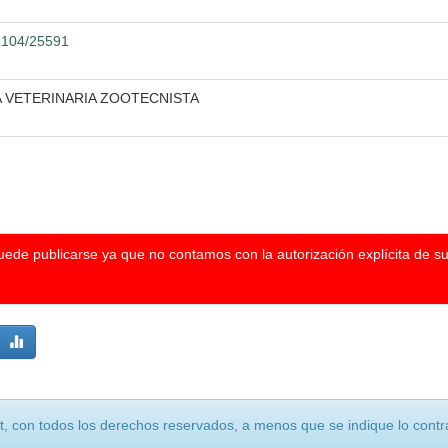
12104/25591
A VETERINARIA ZOOTECNISTA
puede publicarse ya que no contamos con la autorización explícita de s
, con todos los derechos reservados, a menos que se indique lo contra