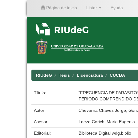
Página de inicio
Listar
Ayuda
Skip
navigation
RIUdeG
Tesis
Licenciatura
CUCBA
Título:
"FRECUENCIA DE PARASITO
PERIODO COMPRENDIDO DE 
Autor:
Chevarria Chavez Jorge, Gonz
Asesor:
Loeza Corichi Maria Eugenia
Editorial:
Biblioteca Digital wdg.biblio