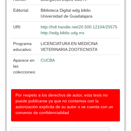
Editorial:
Biblioteca Digital wdg.biblio
Universidad de Guadalajara
URI:
http://hdl.handle.net/20.500.12104/25575
http://wdg.biblio.udg.mx
Programa
LICENCIATURA EN MEDICINA
educativo:
VETERINARIA ZOOTECNISTA
Aparece en
CUCBA
las
colecciones:
Por respeto a los derechos de autor, esta tesis no
puede publicarse ya que no contamos con la
autorización explícita de su autor o se cuenta con un
convenio de confidencialidad