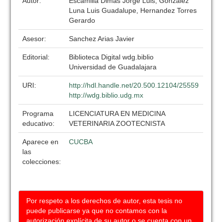
Autor:
Escamilla Dimas Jorge Luis, Gonzalez
Luna Luis Guadalupe, Hernandez Torres
Gerardo
Asesor:
Sanchez Arias Javier
Editorial:
Biblioteca Digital wdg.biblio
Universidad de Guadalajara
URI:
http://hdl.handle.net/20.500.12104/25559
http://wdg.biblio.udg.mx
Programa
LICENCIATURA EN MEDICINA
educativo:
VETERINARIA ZOOTECNISTA
Aparece en
CUCBA
las
colecciones:
Por respeto a los derechos de autor, esta tesis no
puede publicarse ya que no contamos con la
autorización explícita de su autor o se cuenta con un