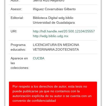
Autor:
Sierra Rizo Alejandro
Asesor:
Iñiguez Covarrubias Gilberto
Editorial:
Biblioteca Digital wdg.biblio
Universidad de Guadalajara
URI:
http://hdl.handle.net/20.500.12104/25557
http://wdg.biblio.udg.mx
Programa
LICENCIATURA EN MEDICINA
educativo:
VETERINARIA ZOOTECNISTA
Aparece en
CUCBA
las
colecciones:
Por respeto a los derechos de autor, esta tesis no
puede publicarse ya que no contamos con la
autorización explícita de su autor o se cuenta con un
convenio de confidencialidad