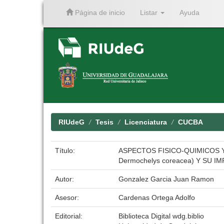
Página de inicio
Listar
Ayuda
Skip
navigation
RIUdeG
Tesis
Licenciatura
CUCBA
Título:
ASPECTOS FISICO-QUIMICOS Y
Dermochelys coreacea) Y SU I
Autor:
Gonzalez Garcia Juan Ramon
Asesor:
Cardenas Ortega Adolfo
Editorial:
Biblioteca Digital wdg.biblio