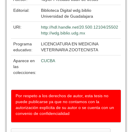
Editorial:
Biblioteca Digital wdg.biblio
Universidad de Guadalajara
URI:
http://hdl.handle.net/20.500.12104/25502
http://wdg.biblio.udg.mx
Programa
LICENCIATURA EN MEDICINA
educativo:
VETERINARIA ZOOTECNISTA
Aparece en
CUCBA
las
colecciones:
Por respeto a los derechos de autor, esta tesis no
puede publicarse ya que no contamos con la
autorización explícita de su autor o se cuenta con un
convenio de confidencialidad