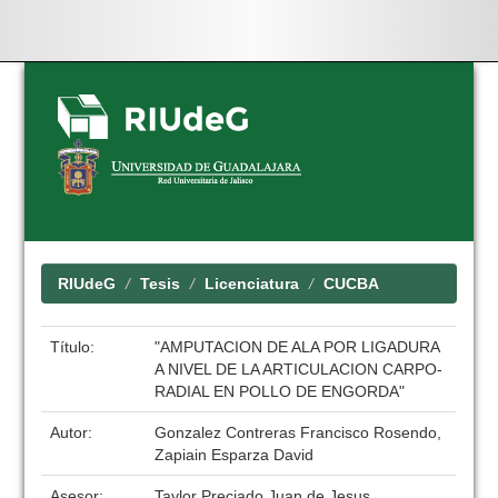
Skip
navigation
RIUdeG
Tesis
Licenciatura
CUCBA
Título:
"AMPUTACION DE ALA POR LIGADURA
A NIVEL DE LA ARTICULACION CARPO-
RADIAL EN POLLO DE ENGORDA"
Autor:
Gonzalez Contreras Francisco Rosendo,
Zapiain Esparza David
Asesor:
Taylor Preciado Juan de Jesus