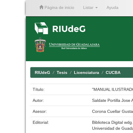
Página de inicio
Listar
Ayuda
Skip
navigation
RIUdeG
Tesis
Licenciatura
CUCBA
Título:
"MANUAL ILUSTRAD
Autor:
Saldate Portilla Jose 
Asesor:
Corona Cuellar Gust
Editorial:
Biblioteca Digital wdg.
Universidad de Guada