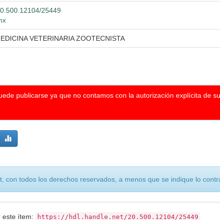
/20.500.12104/25449
mx
MEDICINA VETERINARIA ZOOTECNISTA
puede publicarse ya que no contamos con la autorización explícita de s
, con todos los derechos reservados, a menos que se indique lo contra
r este ítem:
https://hdl.handle.net/20.500.12104/25449