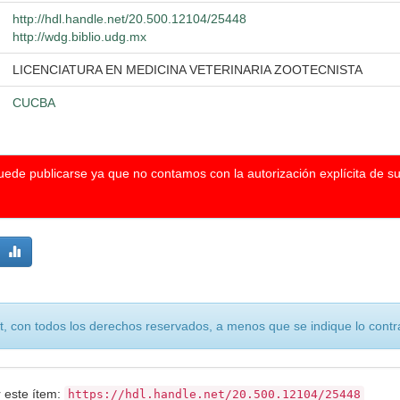
http://hdl.handle.net/20.500.12104/25448
http://wdg.biblio.udg.mx
LICENCIATURA EN MEDICINA VETERINARIA ZOOTECNISTA
CUCBA
puede publicarse ya que no contamos con la autorización explícita de s
, con todos los derechos reservados, a menos que se indique lo contra
r este ítem:
https://hdl.handle.net/20.500.12104/25448