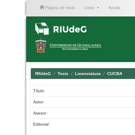
Página de inicio
Listar
Ayuda
Skip
navigation
RIUdeG
Tesis
Licenciatura
CUCBA
Título:
Autor:
Asesor:
Editorial: