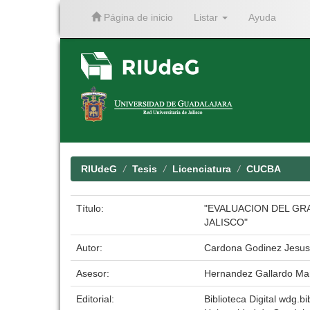
Página de inicio
Listar
Ayuda
Skip
navigation
RIUdeG
Tesis
Licenciatura
CUCBA
Título:
"EVALUACION DEL GRA
JALISCO"
Autor:
Cardona Godinez Jesus
Asesor:
Hernandez Gallardo Mar
Editorial:
Biblioteca Digital wdg.bi