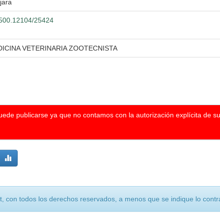
jara
0.500.12104/25424
DICINA VETERINARIA ZOOTECNISTA
puede publicarse ya que no contamos con la autorización explícita de s
, con todos los derechos reservados, a menos que se indique lo contra