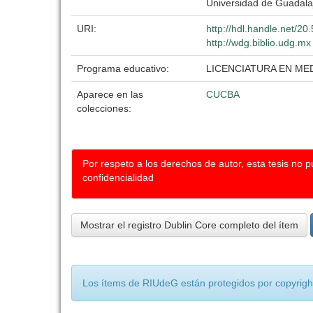
Universidad de Guadala
URI:
http://hdl.handle.net/2
http://wdg.biblio.udg.mx
Programa educativo:
LICENCIATURA EN ME
Aparece en las
CUCBA
colecciones:
Por respeto a los derechos de autor, esta tesis no 
confidencialidad
Mostrar el registro Dublin Core completo del ítem
Los ítems de RIUdeG están protegidos por copyright