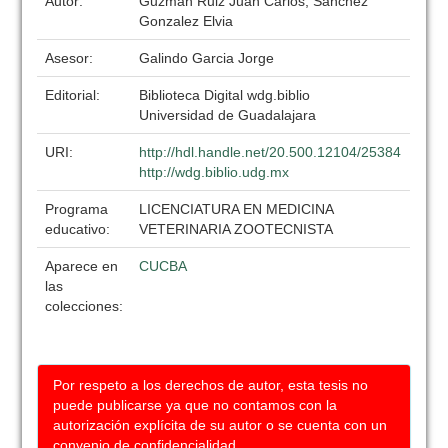
Autor:
Guzman Ruiz Juan Carlos, Sanchez
Gonzalez Elvia
Asesor:
Galindo Garcia Jorge
Editorial:
Biblioteca Digital wdg.biblio
Universidad de Guadalajara
URI:
http://hdl.handle.net/20.500.12104/25384
http://wdg.biblio.udg.mx
Programa
LICENCIATURA EN MEDICINA
educativo:
VETERINARIA ZOOTECNISTA
Aparece en
CUCBA
las
colecciones:
Por respeto a los derechos de autor, esta tesis no
puede publicarse ya que no contamos con la
autorización explícita de su autor o se cuenta con un
convenio de confidencialidad