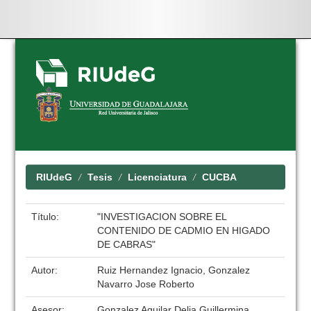
Skip
navigation
RIUdeG
Tesis
Licenciatura
CUCBA
Título:
"INVESTIGACION SOBRE EL
CONTENIDO DE CADMIO EN HIGADO
DE CABRAS"
Autor:
Ruiz Hernandez Ignacio, Gonzalez
Navarro Jose Roberto
Asesor:
Gonzalez Aguilar Delia Guillermina