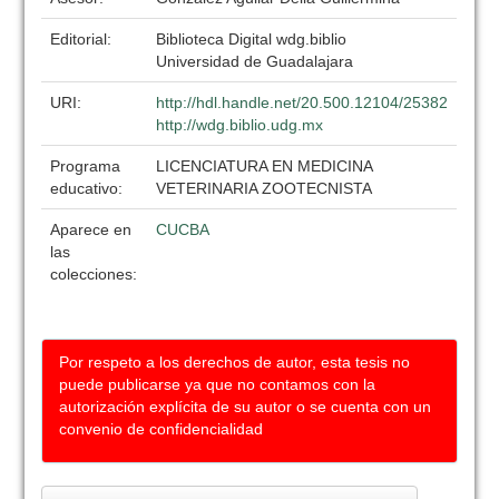
Editorial:
Biblioteca Digital wdg.biblio
Universidad de Guadalajara
URI:
http://hdl.handle.net/20.500.12104/25382
http://wdg.biblio.udg.mx
Programa
LICENCIATURA EN MEDICINA
educativo:
VETERINARIA ZOOTECNISTA
Aparece en
CUCBA
las
colecciones:
Por respeto a los derechos de autor, esta tesis no
puede publicarse ya que no contamos con la
autorización explícita de su autor o se cuenta con un
convenio de confidencialidad