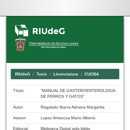
Skip
navigation
RIUdeG
Tesis
Licenciatura
CUCBA
Título:
"MANUAL DE GASTEROENTEROLOGIA
DE PERROS Y GATOS"
Autor:
Regalado Ibarra Adriana Margarita
Asesor:
Lopez Amezcua Mario Alberto
Editorial:
Biblioteca Digital wdg.biblio