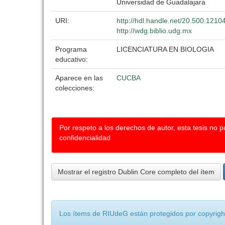
Universidad de Guadalajara
URI:
http://hdl.handle.net/20.500.121
http://wdg.biblio.udg.mx
Programa
LICENCIATURA EN BIOLOGIA
educativo:
Aparece en las
CUCBA
colecciones:
Por respeto a los derechos de autor, esta tesis no 
confidencialidad
Mostrar el registro Dublin Core completo del ítem
Los ítems de RIUdeG están protegidos por copyright