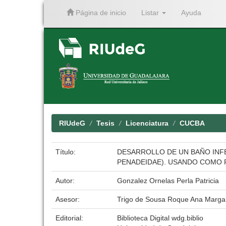
Página de inicio
Listar
Ayuda
Skip
navigation
RIUdeG
Tesis
Licenciatura
CUCBA
Título:
DESARROLLO DE UN BAÑO INFECC
PENADEIDAE). USANDO COMO
Autor:
Gonzalez Ornelas Perla Patricia
Asesor:
Trigo de Sousa Roque Ana Marga
Editorial:
Biblioteca Digital wdg.biblio