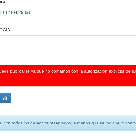
ara
.500.12104/25351
LOGIA
puede publicarse ya que no contamos con la autorización explícita de s
, con todos los derechos reservados, a menos que se indique lo contra