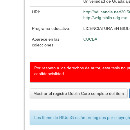
Universidad de Guadalaj
URI:
http://hdl.handle.net/20
http://wdg.biblio.udg.mx
Programa educativo:
LICENCIATURA EN BIO
Aparece en las
CUCBA
colecciones:
Por respeto a los derechos de autor, esta tesis no 
confidencialidad
Mostrar el registro Dublin Core completo del ítem
Los ítems de RIUdeG están protegidos por copyright