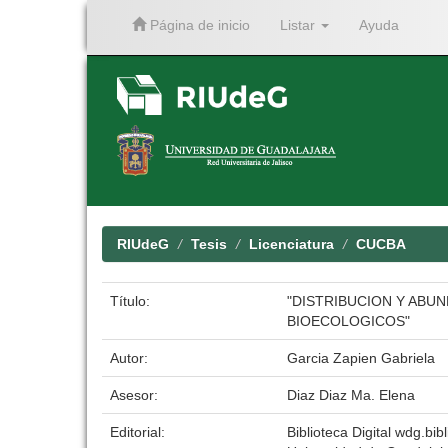
Página de inicio
Listar
Ayuda
Skip
navigation
RIUdeG
Tesis
Licenciatura
CUCBA
Título:
"DISTRIBUCION Y ABU
BIOECOLOGICOS"
Autor:
Garcia Zapien Gabriela
Asesor:
Diaz Diaz Ma. Elena
Editorial:
Biblioteca Digital wdg.bibl