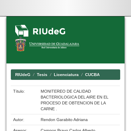
Skip
navigation
RIUdeG
Tesis
Licenciatura
CUCBA
Título:
MONITEREO DE CALIDAD
BACTERIOLOGICA DEL AIRE EN EL
PROCESO DE OBTENCION DE LA
CARNE .
Autor:
Rendon Garabito Adriana
Asesor:
Campos Bravo Carlos Alberto